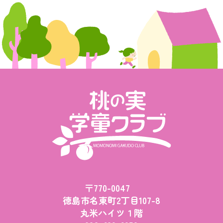
〒770-0047
徳島市名東町2丁目107-8
丸米ハイツ１階