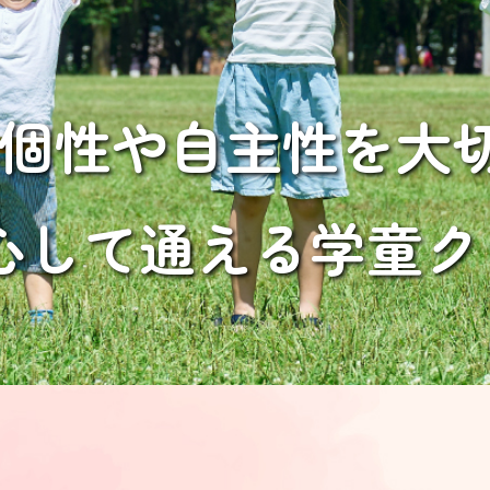
個性や
自主性を大
心して通える
学童ク