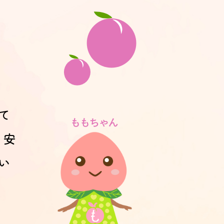
て
、安
い