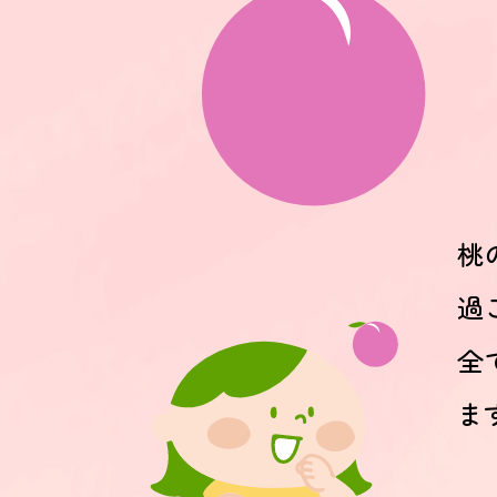
桃
過
全
ま